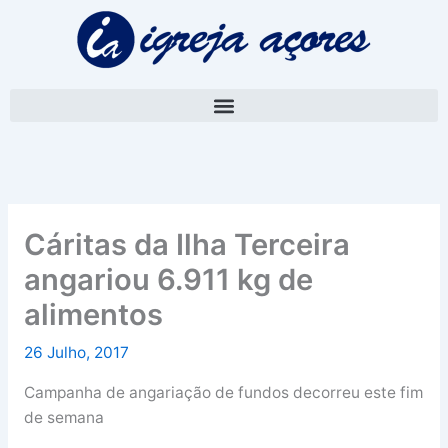
Skip
A
to
r
content
q
u
i
v
o
Cáritas da Ilha Terceira
angariou 6.911 kg de
alimentos
26 Julho, 2017
Campanha de angariação de fundos decorreu este fim
de semana