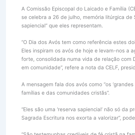
A Comissão Episcopal do Laicado e Família (C
se celebra a 26 de julho, memória litúrgica d
sapiencial” que eles representam.
“O Dia dos Avós tem como referência estes do
Eles inspiram os avós de hoje e levam-nos a 
forte, consolidada numa vida de relação com De
em comunidade”, refere a nota da CELF, presid
A mensagem fala dos avós como “os ‘grandes c
famílias e das comunidades cristãs”.
“Eles são uma ‘reserva sapiencial’ não só da p
Sagrada Escritura nos exorta a valorizar”, pode
“São testemunhas credíveis de fé cristã na famí