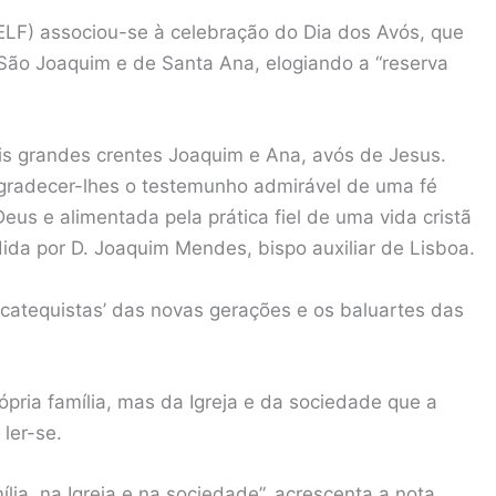
ELF) associou-se à celebração do Dia dos Avós, que
e São Joaquim e de Santa Ana, elogiando a “reserva
is grandes crentes Joaquim e Ana, avós de Jesus.
agradecer-lhes o testemunho admirável de uma fé
us e alimentada pela prática fiel de uma vida cristã
ida por D. Joaquim Mendes, bispo auxiliar de Lisboa.
atequistas’ das novas gerações e os baluartes das
rópria família, mas da Igreja e da sociedade que a
 ler-se.
lia, na Igreja e na sociedade”, acrescenta a nota.