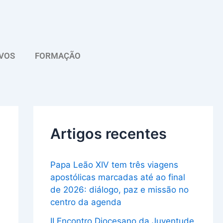
A
r
q
VOS
FORMAÇÃO
u
i
v
o
Artigos recentes
Papa Leão XIV tem três viagens
apostólicas marcadas até ao final
de 2026: diálogo, paz e missão no
centro da agenda
II Encontro Diocesano da Juventude