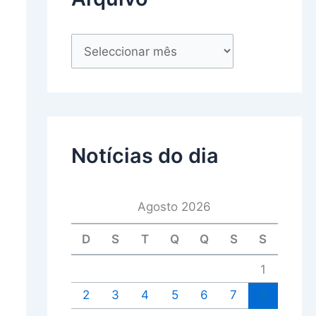
Notícias do dia
Agosto 2026
D
S
T
Q
Q
S
S
1
2
3
4
5
6
7
8