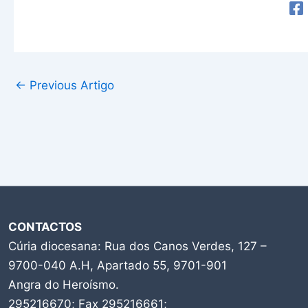
←
Previous Artigo
CONTACTOS
Cúria diocesana: Rua dos Canos Verdes, 127 –
9700-040 A.H, Apartado 55, 9701-901
Angra do Heroísmo.
295216670; Fax 295216661;