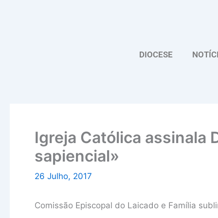
Skip
to
content
DIOCESE
NOTÍC
Igreja Católica assinala
sapiencial»
26 Julho, 2017
Comissão Episcopal do Laicado e Família subl