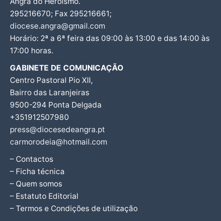
Angra do Heroísmo.
295216670; Fax 295216661;
diocese.angra@gmail.com
Horário: 2ª a 6ª feira das 09:00 às 13:00 e das 14:00 às
17:00 horas.
GABINETE DE COMUNICAÇÃO
Centro Pastoral Pio XII,
Bairro das Laranjeiras
9500-294 Ponta Delgada
+351912507980
press@diocesedeangra.pt
carmorodeia@hotmail.com
– Contactos
– Ficha técnica
– Quem somos
– Estatuto Editorial
– Termos e Condições de utilização