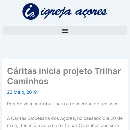
Skip
A
to
r
content
q
u
i
v
o
Cáritas inicia projeto Trilhar
Caminhos
23 Maio, 2019
Projeto visa contribuir para a reinserção de reclusos
A Cáritas Diocesana dos Açores, no passado dia 20 de
maio, deu início ao projeto Trilhar Caminhos que será