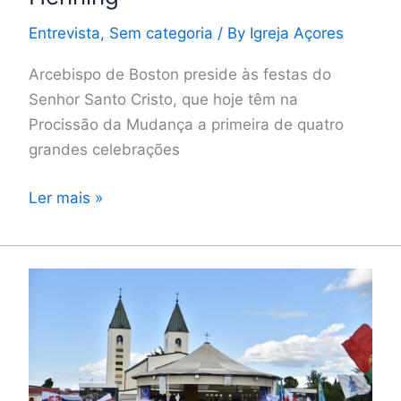
Entrevista
,
Sem categoria
/ By
Igreja Açores
Arcebispo de Boston preside às festas do
Senhor Santo Cristo, que hoje têm na
Procissão da Mudança a primeira de quatro
grandes celebrações
Ler mais »
Papa
pede
aos
jovens
que