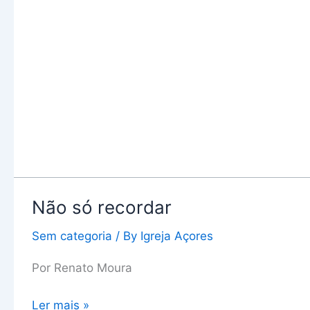
Não só recordar
Não
só
Sem categoria
/ By
Igreja Açores
recordar
Por Renato Moura
Ler mais »