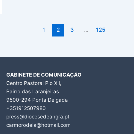
1
2
3
…
125
GABINETE DE COMUNICAÇÃO
Centro Pastoral Pio XII,
Bairro das Laranjeiras
9500-294 Ponta Delgada
+351912507980
press@diocesedeangra.pt
carmorodeia@hotmail.com