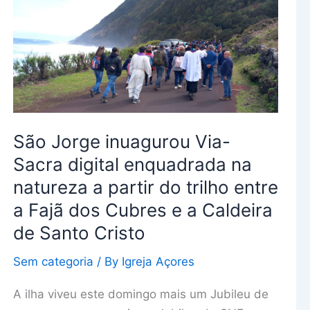
inuagurou
Via-
Sacra
digital
enquadrada
na
natureza
São Jorge inuagurou Via-
a
Sacra digital enquadrada na
partir
natureza a partir do trilho entre
do
trilho
a Fajã dos Cubres e a Caldeira
entre
de Santo Cristo
a
Sem categoria
/ By
Igreja Açores
Fajã
dos
A ilha viveu este domingo mais um Jubileu de
Cubres