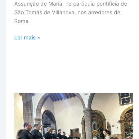
Assunção de Maria, na paróquia pontifícia de
Papa
São Tomás de Villanova, nos arredores de
Roma
Ler mais »
Grupo
Laudum
Dei
faz
concerto