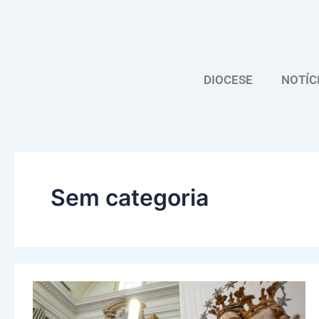
Skip
to
content
DIOCESE
NOTÍC
Sem categoria
“Os
construtores