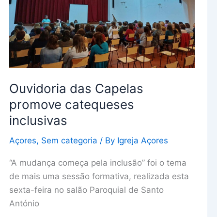
inclusivas
Ouvidoria das Capelas
promove catequeses
inclusivas
Açores
,
Sem categoria
/ By
Igreja Açores
“A mudança começa pela inclusão” foi o tema
de mais uma sessão formativa, realizada esta
sexta-feira no salão Paroquial de Santo
António