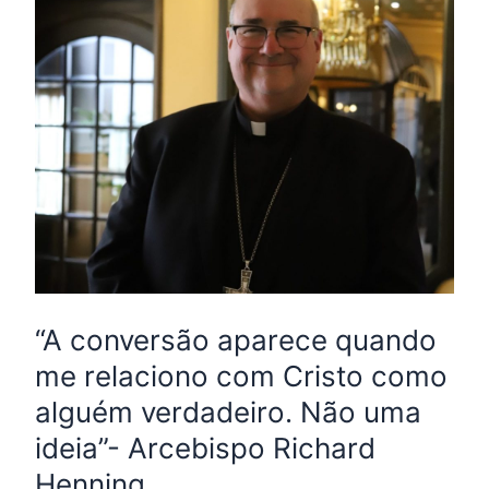
aparece
quando
me
relaciono
com
Cristo
como
alguém
verdadeiro.
Não
uma
“A conversão aparece quando
ideia”-
me relaciono com Cristo como
Arcebispo
alguém verdadeiro. Não uma
Richard
ideia”- Arcebispo Richard
Henning
Henning