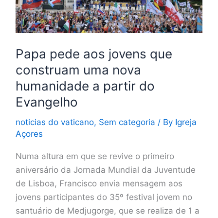
construam
uma
nova
humanidade
Papa pede aos jovens que
a
construam uma nova
partir
humanidade a partir do
do
Evangelho
Evangelho
noticias do vaticano
,
Sem categoria
/ By
Igreja
Açores
Numa altura em que se revive o primeiro
aniversário da Jornada Mundial da Juventude
de Lisboa, Francisco envia mensagem aos
jovens participantes do 35º festival jovem no
santuário de Medjugorge, que se realiza de 1 a