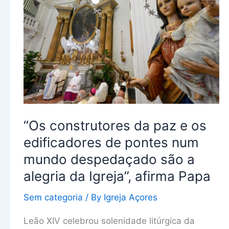
da
paz
e
os
edificadores
de
pontes
num
“Os construtores da paz e os
mundo
despedaçado
edificadores de pontes num
são
mundo despedaçado são a
a
alegria da Igreja”, afirma Papa
alegria
da
Sem categoria
/ By
Igreja Açores
Igreja”,
Leão XIV celebrou solenidade litúrgica da
afirma