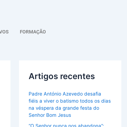
A
r
q
VOS
FORMAÇÃO
u
i
v
o
Artigos recentes
Padre António Azevedo desafia
fiéis a viver o batismo todos os dias
na véspera da grande festa do
Senhor Bom Jesus
“O Senhor nunca nos abandona”: