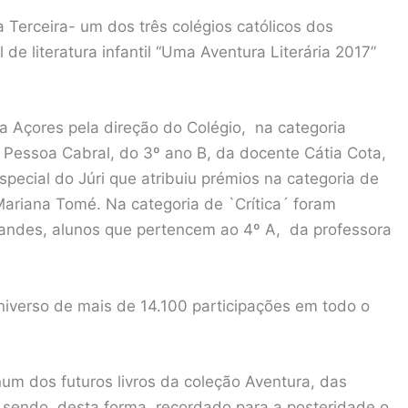
a Terceira- um dos três colégios católicos dos
e literatura infantil “Uma Aventura Literária 2017”
a Açores pela direção do Colégio, na categoria
o Pessoa Cabral, do 3º ano B, da docente Cátia Cota,
pecial do Júri que atribuiu prémios na categoria de
 Mariana Tomé. Na categoria de `Crítica´ foram
rnandes, alunos que pertencem ao 4º A, da professora
niverso de mais de 14.100 participações em todo o
um dos futuros livros da coleção Aventura, das
 sendo, desta forma, recordado para a posteridade o