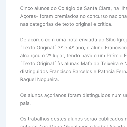
Cinco alunos do Colégio de Santa Clara, na ilh
Açores- foram premiados no concurso nacional d
nas categorias de texto original e critica.
De acordo com uma nota enviada ao Sítio Igrej
`Texto Original´ 3º e 4º ano, o aluno Francisc
alcançou o 2º lugar, tendo havido um Prémio Es
`Texto Original´ às alunas Mafalda Teixeira e
distinguidos Francisco Barcelos e Patrícia Fe
Raquel Nogueira.
Os alunos açorianos foram distinguidos num u
país.
Os trabalhos destes alunos serão publicados n
autoras Ana Maria Magalhães e Isabel Alçada,