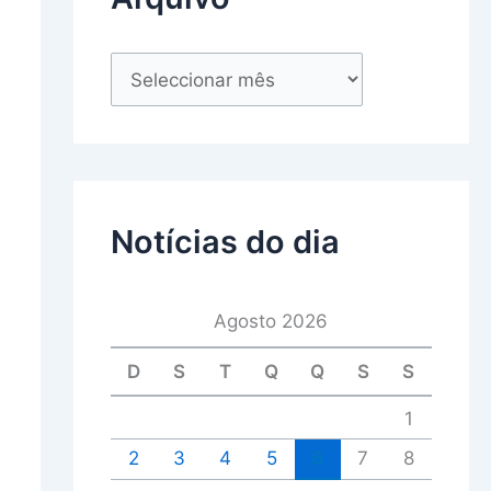
Notícias do dia
Agosto 2026
D
S
T
Q
Q
S
S
1
2
3
4
5
6
7
8