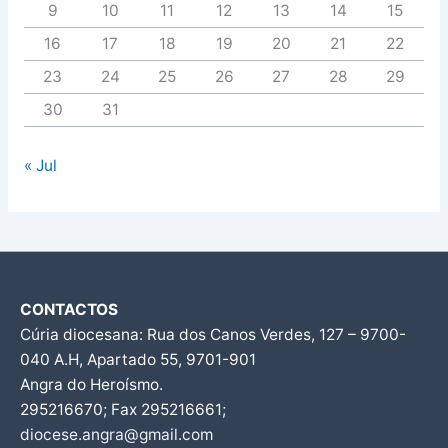
9
10
11
12
13
14
15
16
17
18
19
20
21
22
23
24
25
26
27
28
29
30
31
« Jul
CONTACTOS
Cúria diocesana: Rua dos Canos Verdes, 127 – 9700-
040 A.H, Apartado 55, 9701-901
Angra do Heroísmo.
295216670; Fax 295216661;
diocese.angra@gmail.com