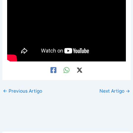
←
Previous Artigo
Next Artigo
→