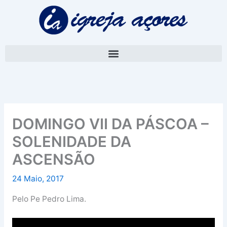
Skip
A
to
r
content
q
u
i
v
o
DOMINGO VII DA PÁSCOA –
SOLENIDADE DA
ASCENSÃO
24 Maio, 2017
Pelo Pe Pedro Lima.