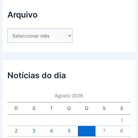
Arquivo
Notícias do dia
Agosto 2026
D
S
T
Q
Q
S
S
1
2
3
4
5
6
7
8