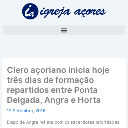
Skip
A
to
r
content
q
u
i
v
o
Clero açoriano inicia hoje
três dias de formação
repartidos entre Ponta
Delgada, Angra e Horta
12 Setembro, 2016
Bispo de Angra reflete com os sacerdotes prioridades