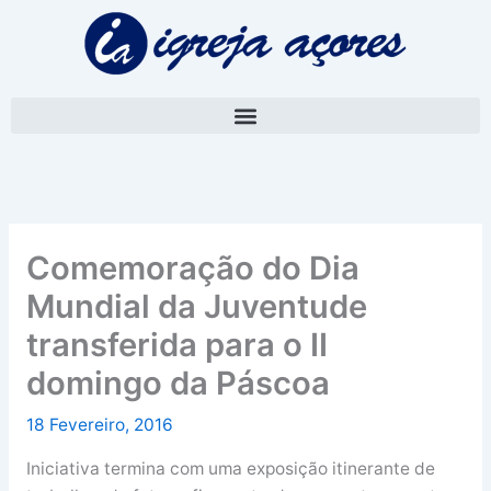
Skip
A
to
r
content
q
u
i
v
o
Comemoração do Dia
Mundial da Juventude
transferida para o II
domingo da Páscoa
18 Fevereiro, 2016
Iniciativa termina com uma exposição itinerante de