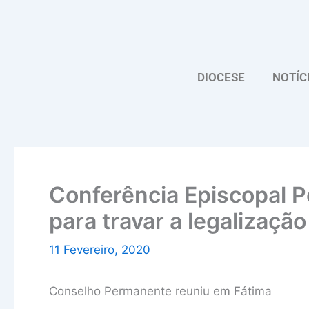
Skip
to
content
DIOCESE
NOTÍC
Conferência Episcopal Po
para travar a legalizaçã
11 Fevereiro, 2020
Conselho Permanente reuniu em Fátima