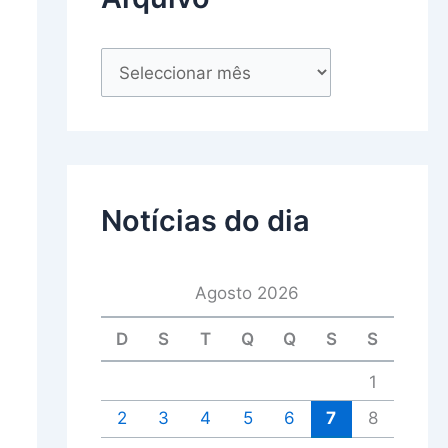
Notícias do dia
Agosto 2026
D
S
T
Q
Q
S
S
1
2
3
4
5
6
7
8