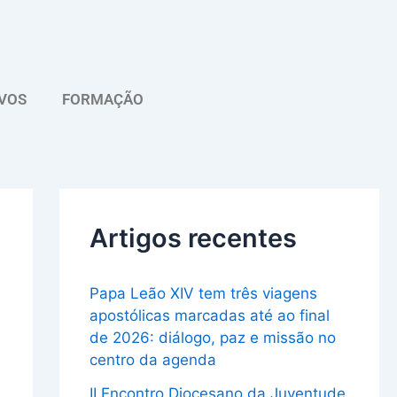
A
r
q
VOS
FORMAÇÃO
u
i
v
o
Artigos recentes
Papa Leão XIV tem três viagens
apostólicas marcadas até ao final
de 2026: diálogo, paz e missão no
centro da agenda
II Encontro Diocesano da Juventude