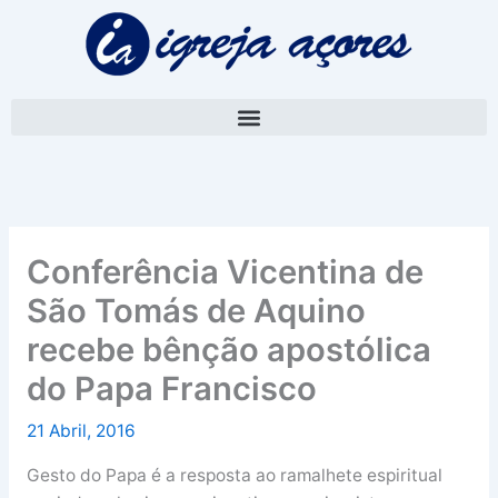
Skip
A
to
r
content
q
u
i
v
o
Conferência Vicentina de
São Tomás de Aquino
recebe bênção apostólica
do Papa Francisco
21 Abril, 2016
Gesto do Papa é a resposta ao ramalhete espiritual