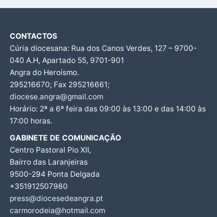
CONTACTOS
Cúria diocesana: Rua dos Canos Verdes, 127 – 9700-
040 A.H, Apartado 55, 9701-901
Angra do Heroísmo.
295216670; Fax 295216661;
diocese.angra@gmail.com
Horário: 2ª a 6ª feira das 09:00 às 13:00 e das 14:00 às
17:00 horas.
GABINETE DE COMUNICAÇÃO
Centro Pastoral Pio XII,
Bairro das Laranjeiras
9500-294 Ponta Delgada
+351912507980
press@diocesedeangra.pt
carmorodeia@hotmail.com