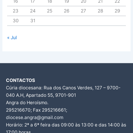
16
17
18
19
20
21
22
23
24
25
26
27
28
29
30
31
« Jul
CONTACTOS
Cúria diocesana: Rua dos Canos Verdes, 127 – 9700-
040 A.H, Apartado 55, 9701-901
Angra do Heroísmo.
295216670; Fax 295216661;
diocese.angra@gmail.com
Horário: 2ª a 6ª feira das 09:00 às 13:00 e das 14:00 às
17:00 horas.