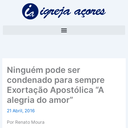
Skip
A
to
r
content
q
u
i
v
o
Ninguém pode ser
condenado para sempre
Exortação Apostólica “A
alegria do amor”
21 Abril, 2016
Por Renato Moura