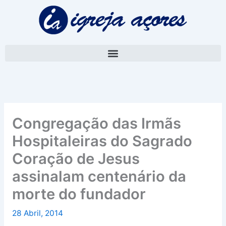
Skip
A
to
r
content
q
u
i
v
o
Congregação das Irmãs
Hospitaleiras do Sagrado
Coração de Jesus
assinalam centenário da
morte do fundador
28 Abril, 2014