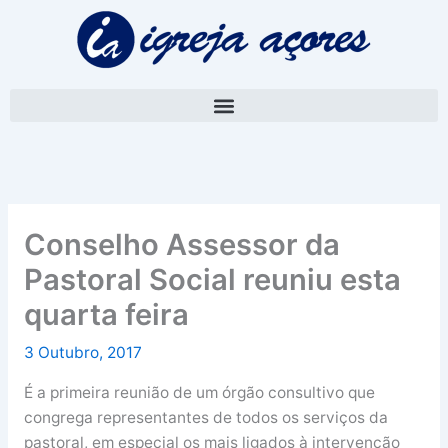
Skip
A
to
r
content
q
u
i
v
o
Conselho Assessor da
Pastoral Social reuniu esta
quarta feira
3 Outubro, 2017
É a primeira reunião de um órgão consultivo que
congrega representantes de todos os serviços da
pastoral, em especial os mais ligados à intervenção