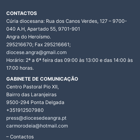
CONTACTOS
Cúria diocesana: Rua dos Canos Verdes, 127 – 9700-
040 A.H, Apartado 55, 9701-901
Angra do Heroísmo.
295216670; Fax 295216661;
diocese.angra@gmail.com
Horário: 2ª a 6ª feira das 09:00 às 13:00 e das 14:00 às
17:00 horas.
GABINETE DE COMUNICAÇÃO
Centro Pastoral Pio XII,
Bairro das Laranjeiras
9500-294 Ponta Delgada
+351912507980
press@diocesedeangra.pt
carmorodeia@hotmail.com
– Contactos