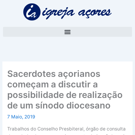
Skip
A
to
r
content
q
u
i
v
o
Sacerdotes açorianos
começam a discutir a
possibilidade de realização
de um sínodo diocesano
7 Maio, 2019
Trabalhos do Conselho Presbiteral, órgão de consulta