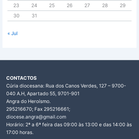
23
24
25
26
27
28
29
30
31
« Jul
CONTACTOS
Cúria diocesana: Rua dos Canos Verdes, 127 – 9700-
040 A.H, Apartado 55, 9701-901
Angra do Heroísmo.
295216670; Fax 295216661;
diocese.angra@gmail.com
Horário: 2ª a 6ª feira das 09:00 às 13:00 e das 14:00 às
17:00 horas.