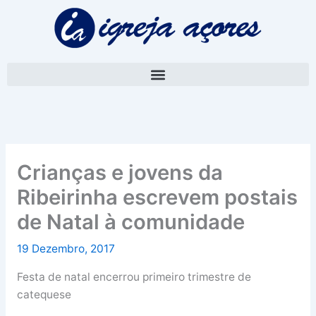
Skip
A
to
r
content
q
u
i
v
o
Crianças e jovens da
Ribeirinha escrevem postais
de Natal à comunidade
19 Dezembro, 2017
Festa de natal encerrou primeiro trimestre de
catequese