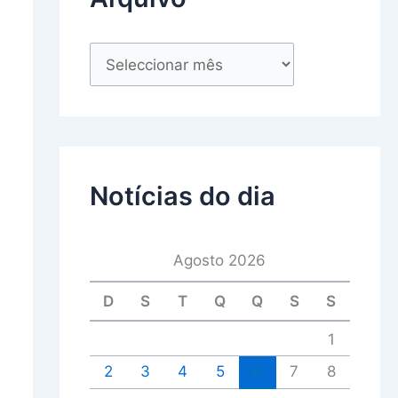
Notícias do dia
Agosto 2026
D
S
T
Q
Q
S
S
1
2
3
4
5
6
7
8