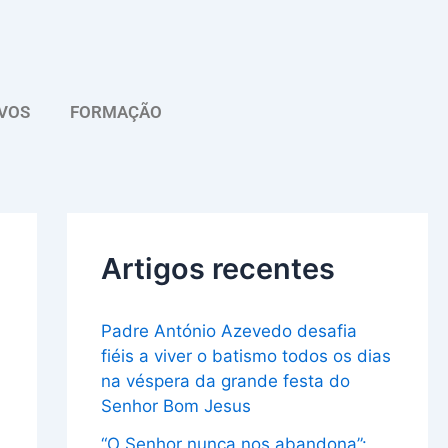
A
r
q
VOS
FORMAÇÃO
u
i
v
o
Artigos recentes
Padre António Azevedo desafia
fiéis a viver o batismo todos os dias
na véspera da grande festa do
Senhor Bom Jesus
“O Senhor nunca nos abandona”: