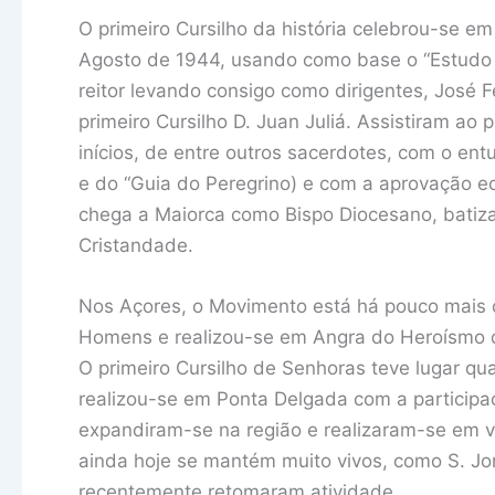
O primeiro Cursilho da história celebrou-se e
Agosto de 1944, usando como base o “Estudo
reitor levando consigo como dirigentes, José Fe
primeiro Cursilho D. Juan Juliá. Assistiram ao
inícios, de entre outros sacerdotes, com o en
e do “Guia do Peregrino) e com a aprovação ec
chega a Maiorca como Bispo Diocesano, batiz
Cristandade.
Nos Açores, o Movimento está há pouco mais de
Homens e realizou-se em Angra do Heroísmo d
O primeiro Cursilho de Senhoras teve lugar q
realizou-se em Ponta Delgada com a participaç
expandiram-se na região e realizaram-se em vár
ainda hoje se mantém muito vivos, como S. Jor
recentemente retomaram atividade.