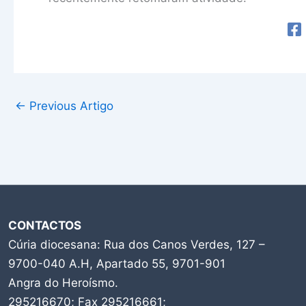
←
Previous Artigo
CONTACTOS
Cúria diocesana: Rua dos Canos Verdes, 127 –
9700-040 A.H, Apartado 55, 9701-901
Angra do Heroísmo.
295216670; Fax 295216661;