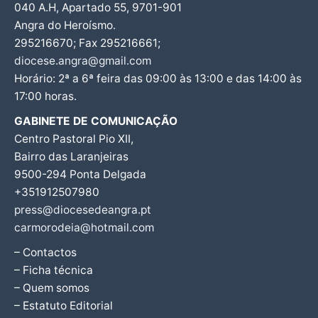
040 A.H, Apartado 55, 9701-901
Angra do Heroísmo.
295216670; Fax 295216661;
diocese.angra@gmail.com
Horário: 2ª a 6ª feira das 09:00 às 13:00 e das 14:00 às
17:00 horas.
GABINETE DE COMUNICAÇÃO
Centro Pastoral Pio XII,
Bairro das Laranjeiras
9500-294 Ponta Delgada
+351912507980
press@diocesedeangra.pt
carmorodeia@hotmail.com
– Contactos
– Ficha técnica
– Quem somos
– Estatuto Editorial