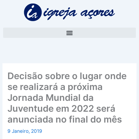
Skip
A
to
r
content
q
u
i
v
o
Decisão sobre o lugar onde
se realizará a próxima
Jornada Mundial da
Juventude em 2022 será
anunciada no final do mês
9 Janeiro, 2019