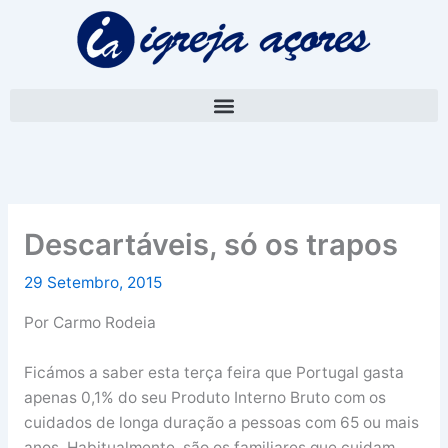
Skip
A
to
r
content
q
u
i
v
o
Descartáveis, só os trapos
29 Setembro, 2015
Por Carmo Rodeia
Ficámos a saber esta terça feira que Portugal gasta
apenas 0,1% do seu Produto Interno Bruto com os
cuidados de longa duração a pessoas com 65 ou mais
anos. Habitualmente, são os familiares que cuidam