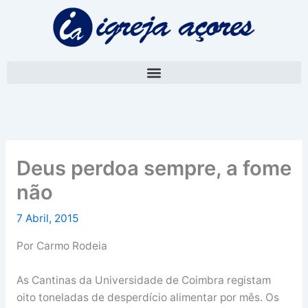
Skip
A
to
r
content
q
u
i
v
o
Deus perdoa sempre, a fome
não
7 Abril, 2015
Por Carmo Rodeia
As Cantinas da Universidade de Coimbra registam
oito toneladas de desperdício alimentar por mês. Os