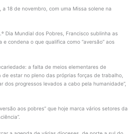
s, a 18 de novembro, com uma Missa solene na
.º Dia Mundial dos Pobres, Francisco sublinha as
a e condena o que qualifica como “aversão” aos
cariedade: a falta de meios elementares de
 de estar no pleno das próprias forças de trabalho,
sar dos progressos levados a cabo pela humanidade”,
ersão aos pobres” que hoje marca vários setores da
iência”.
car a agenda de várias dioceses, de norte a sul do