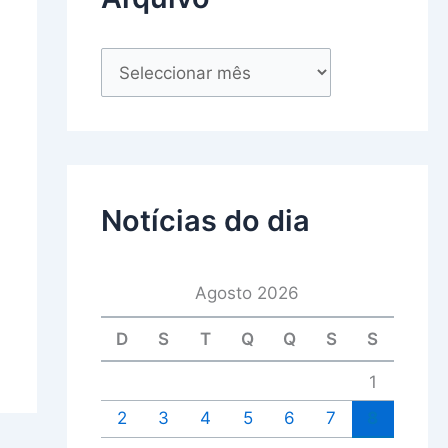
Notícias do dia
Agosto 2026
D
S
T
Q
Q
S
S
1
2
3
4
5
6
7
8