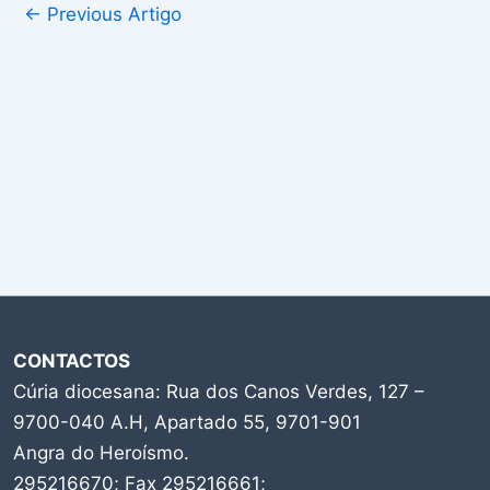
←
Previous Artigo
CONTACTOS
Cúria diocesana: Rua dos Canos Verdes, 127 –
9700-040 A.H, Apartado 55, 9701-901
Angra do Heroísmo.
295216670; Fax 295216661;