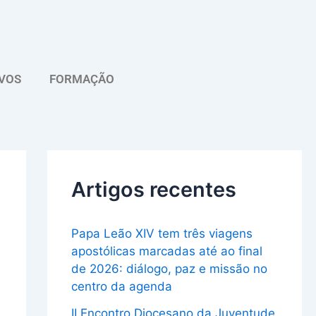
A
r
q
VOS
FORMAÇÃO
u
i
v
o
Artigos recentes
Papa Leão XIV tem três viagens
apostólicas marcadas até ao final
de 2026: diálogo, paz e missão no
centro da agenda
II Encontro Diocesano da Juventude