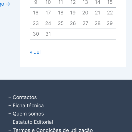
9
10
11
12
13
14
15
igo
→
16
17
18
19
20
21
22
23
24
25
26
27
28
29
30
31
« Jul
– Contactos
– Ficha técnica
– Quem somos
– Estatuto Editorial
– Termos e Condições de utilização