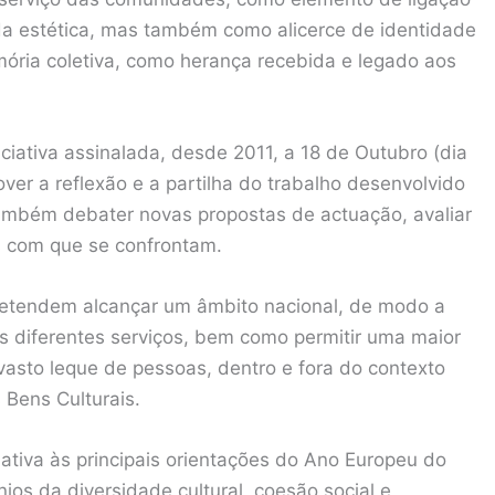
 da estética, mas também como alicerce de identidade
́ria coletiva, como herança recebida e legado aos
iciativa assinalada, desde 2011, a 18 de Outubro (dia
over a reflexão e a partilha do trabalho desenvolvido
ambém debater novas propostas de actuação, avaliar
ios com que se confrontam.
etendem alcançar um âmbito nacional, de modo a
os diferentes serviços, bem como permitir uma maior
 vasto leque de pessoas, dentro e fora do contexto
 Bens Culturais.
ativa às principais orientações do Ano Europeu do
nios da diversidade cultural, coesão social e