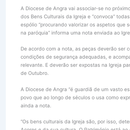
A Diocese de Angra vai associar-se no próximo
dos Bens Culturais da Igreja e “convoca” toda
espólio “procurando valorizar os aspetos que s
na paróquia” informa uma nota enviada ao Igr
De acordo com a nota, as peças deverão ser 
condições de segurança adequadas, e acompa
relevante. E deverão ser expostas na Igreja paro
de Outubro.
A Diocese de Angra “é guardiã de um vasto es
povo que ao longo de séculos o usa como expre
ainda a nota.
“Os bens culturais da Igreja são, por isso, de
Açores e da sua cultura. O Património está a