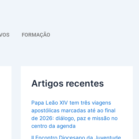
A
r
q
VOS
FORMAÇÃO
u
i
v
o
Artigos recentes
Papa Leão XIV tem três viagens
apostólicas marcadas até ao final
de 2026: diálogo, paz e missão no
centro da agenda
II Encontro Diocesano da Juventude