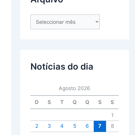
Notícias do dia
Agosto 2026
D
S
T
Q
Q
S
S
1
2
3
4
5
6
7
8