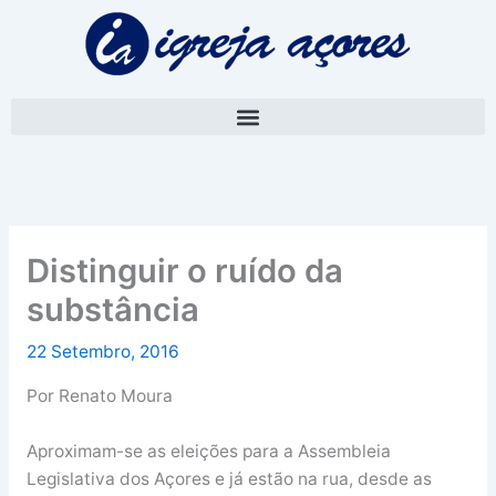
Skip
A
to
r
content
q
u
i
v
o
Distinguir o ruído da
substância
22 Setembro, 2016
Por Renato Moura
Aproximam-se as eleições para a Assembleia
Legislativa dos Açores e já estão na rua, desde as