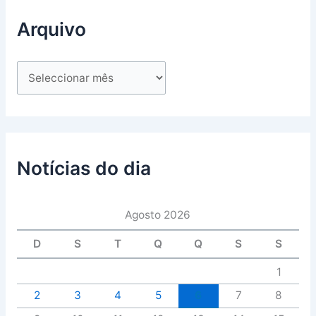
Arquivo
Notícias do dia
Agosto 2026
D
S
T
Q
Q
S
S
1
2
3
4
5
6
7
8