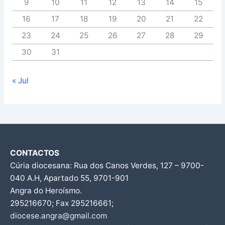
9
10
11
12
13
14
15
16
17
18
19
20
21
22
23
24
25
26
27
28
29
30
31
« Jul
CONTACTOS
Cúria diocesana: Rua dos Canos Verdes, 127 – 9700-
040 A.H, Apartado 55, 9701-901
Angra do Heroísmo.
295216670; Fax 295216661;
diocese.angra@gmail.com