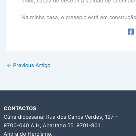
amor, capaz de destruir a solidão de quem ach
Na minha casa, o presépio está em construção
←
Previous Artigo
CONTACTOS
Cúria diocesana: Rua dos Canos Verdes, 127 –
9700-040 A.H, Apartado 55, 9701-901
Angra do Heroísmo.