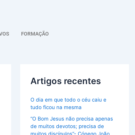
A
r
q
VOS
FORMAÇÃO
u
i
v
o
Artigos recentes
O dia em que todo o céu caiu e
tudo ficou na mesma
“O Bom Jesus não precisa apenas
de muitos devotos; precisa de
muitos discípulos”- Cónego João