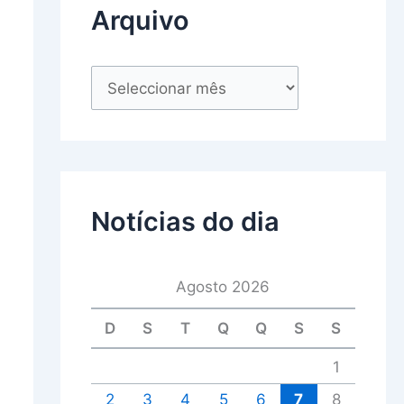
Arquivo
Notícias do dia
Agosto 2026
D
S
T
Q
Q
S
S
1
2
3
4
5
6
7
8