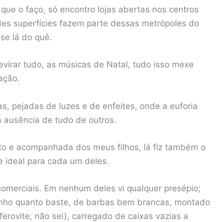
que o faço, só encontro lojas abertas nos centros
des superfícies fazem parte dessas metrópoles do
se lá do quê.
evirar tudo, as músicas de Natal, tudo isso mexe
ação.
s, pejadas de luzes e de enfeites, onde a euforia
a ausência de tudo de outros.
ito e acompanhada dos meus filhos, lá fiz também o
e ideal para cada um deles.
comerciais. Em nenhum deles vi qualquer presépio;
inho quanto baste, de barbas bem brancas, montado
erovite, não sei), carregado de caixas vazias a