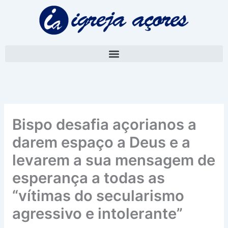
Skip
A
to
r
content
q
u
i
v
o
Bispo desafia açorianos a
darem espaço a Deus e a
levarem a sua mensagem de
esperança a todas as
“vítimas do secularismo
agressivo e intolerante”