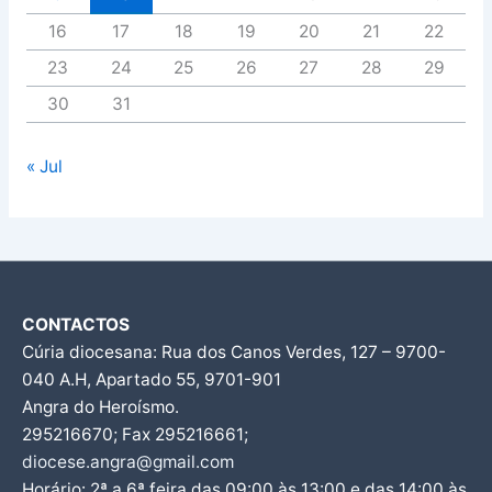
16
17
18
19
20
21
22
23
24
25
26
27
28
29
30
31
« Jul
CONTACTOS
Cúria diocesana: Rua dos Canos Verdes, 127 – 9700-
040 A.H, Apartado 55, 9701-901
Angra do Heroísmo.
295216670; Fax 295216661;
diocese.angra@gmail.com
Horário: 2ª a 6ª feira das 09:00 às 13:00 e das 14:00 às