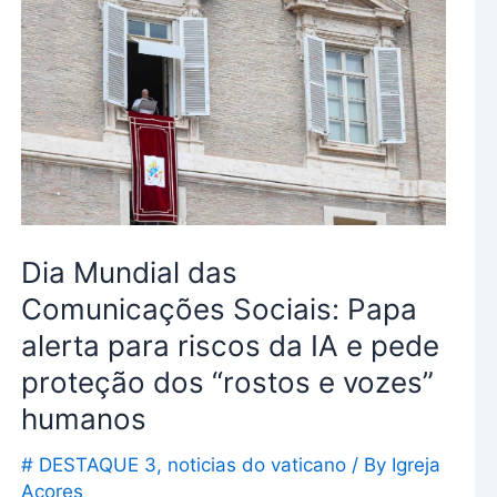
das
Comunicações
Sociais:
Papa
alerta
para
riscos
da
Dia Mundial das
IA
e
Comunicações Sociais: Papa
pede
alerta para riscos da IA e pede
proteção
proteção dos “rostos e vozes”
dos
humanos
“rostos
e
# DESTAQUE 3
,
noticias do vaticano
/ By
Igreja
vozes”
Açores