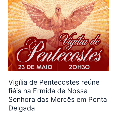
Pentecostes
reúne
fiéis
na
Ermida
de
Nossa
Senhora
das
Mercês
em
Vigília de Pentecostes reúne
Ponta
fiéis na Ermida de Nossa
Delgada
Senhora das Mercês em Ponta
Delgada