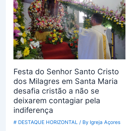
Senhor
Santo
Cristo
dos
Milagres
em
Santa
Maria
Festa do Senhor Santo Cristo
desafia
cristão
dos Milagres em Santa Maria
a
desafia cristão a não se
não
deixarem contagiar pela
se
indiferença
deixarem
contagiar
# DESTAQUE HORIZONTAL
/ By
Igreja Açores
pela