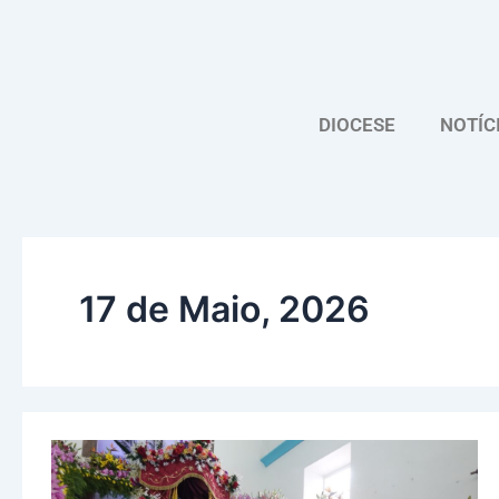
Skip
to
content
DIOCESE
NOTÍC
17 de Maio, 2026
Festa
do