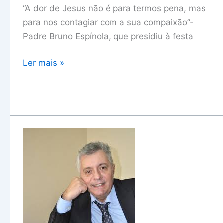
indiferença
“A dor de Jesus não é para termos pena, mas
para nos contagiar com a sua compaixão”-
Padre Bruno Espínola, que presidiu à festa
Ler mais »
Dia
das
comunicações
sociais:
o
coração
e