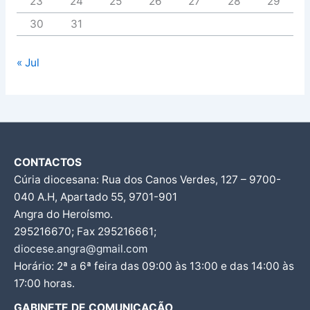
23
24
25
26
27
28
29
30
31
« Jul
CONTACTOS
Cúria diocesana: Rua dos Canos Verdes, 127 – 9700-
040 A.H, Apartado 55, 9701-901
Angra do Heroísmo.
295216670; Fax 295216661;
diocese.angra@gmail.com
Horário: 2ª a 6ª feira das 09:00 às 13:00 e das 14:00 às
17:00 horas.
GABINETE DE COMUNICAÇÃO