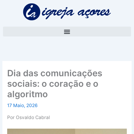
Skip
A
to
r
content
q
u
i
v
o
Dia das comunicações
sociais: o coração e o
algoritmo
17 Maio, 2026
Por Osvaldo Cabral