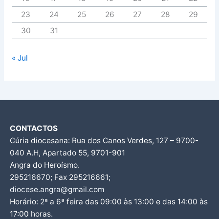
23
24
25
26
27
28
29
30
31
« Jul
CONTACTOS
Cúria diocesana: Rua dos Canos Verdes, 127 – 9700-
040 A.H, Apartado 55, 9701-901
Angra do Heroísmo.
295216670; Fax 295216661;
diocese.angra@gmail.com
Horário: 2ª a 6ª feira das 09:00 às 13:00 e das 14:00 às
17:00 horas.