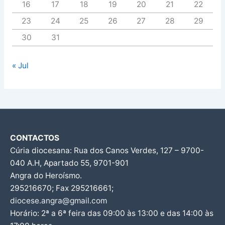
16
17
18
19
20
21
22
23
24
25
26
27
28
29
30
31
« Jul
CONTACTOS
Cúria diocesana: Rua dos Canos Verdes, 127 – 9700-
040 A.H, Apartado 55, 9701-901
Angra do Heroísmo.
295216670; Fax 295216661;
diocese.angra@gmail.com
Horário: 2ª a 6ª feira das 09:00 às 13:00 e das 14:00 às