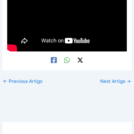
←
Previous Artigo
Next Artigo
→