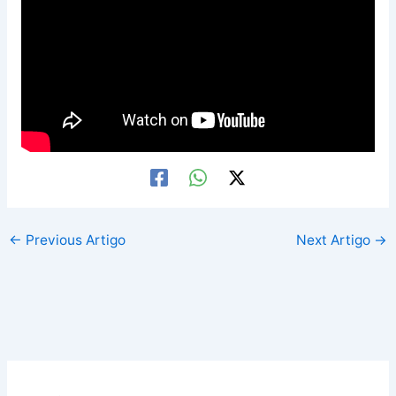
←
Previous Artigo
Next Artigo
→