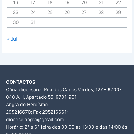
16
17
18
19
20
21
22
23
24
25
26
27
28
29
30
31
« Jul
CONTACTOS
Cúria diocesana: Rua dos Canos Verdes, 127 – 9700-
040 A.H, Apartado 55, 9701-901
Angra do Heroísmo.
295216670; Fax 295216661;
diocese.angra@gmail.com
Horário: 2ª a 6ª feira das 09:00 às 13:00 e das 14:00 às