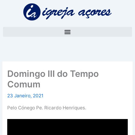
Skip
A
to
r
content
q
u
i
v
o
Domingo III do Tempo
Comum
23 Janeiro, 2021
Pelo Cónego Pe. Ricardo Henriques.