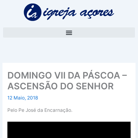
Skip
A
to
r
content
q
u
i
v
o
DOMINGO VII DA PÁSCOA –
ASCENSÃO DO SENHOR
12 Maio, 2018
Pelo Pe José da Encarnação.