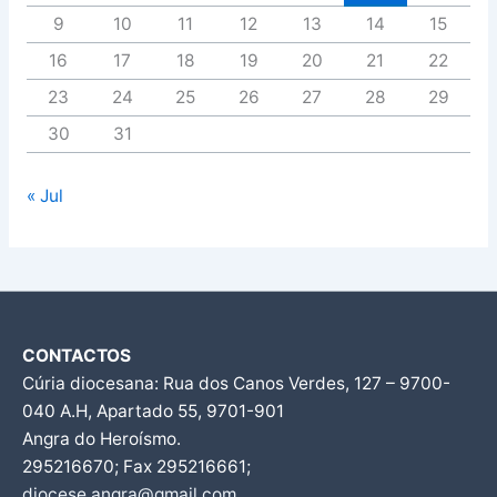
9
10
11
12
13
14
15
16
17
18
19
20
21
22
23
24
25
26
27
28
29
30
31
« Jul
CONTACTOS
Cúria diocesana: Rua dos Canos Verdes, 127 – 9700-
040 A.H, Apartado 55, 9701-901
Angra do Heroísmo.
295216670; Fax 295216661;
diocese.angra@gmail.com