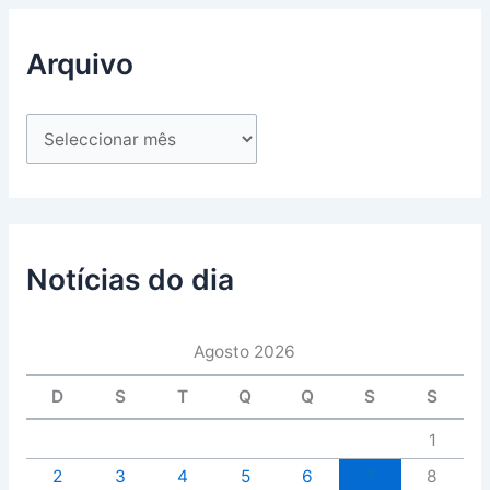
Arquivo
Notícias do dia
Agosto 2026
D
S
T
Q
Q
S
S
1
2
3
4
5
6
7
8