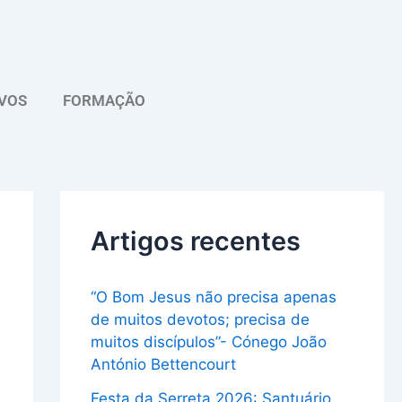
A
r
q
VOS
FORMAÇÃO
u
i
v
o
Artigos recentes
“O Bom Jesus não precisa apenas
de muitos devotos; precisa de
muitos discípulos”- Cónego João
António Bettencourt
Festa da Serreta 2026: Santuário