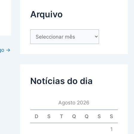
Arquivo
igo
→
Notícias do dia
Agosto 2026
D
S
T
Q
Q
S
S
1