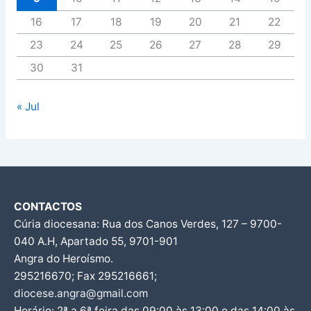
16
17
18
19
20
21
22
23
24
25
26
27
28
29
30
31
« Jul
CONTACTOS
Cúria diocesana: Rua dos Canos Verdes, 127 – 9700-
040 A.H, Apartado 55, 9701-901
Angra do Heroísmo.
295216670; Fax 295216661;
diocese.angra@gmail.com
Horário: 2ª a 6ª feira das 09:00 às 13:00 e das 14:00 às