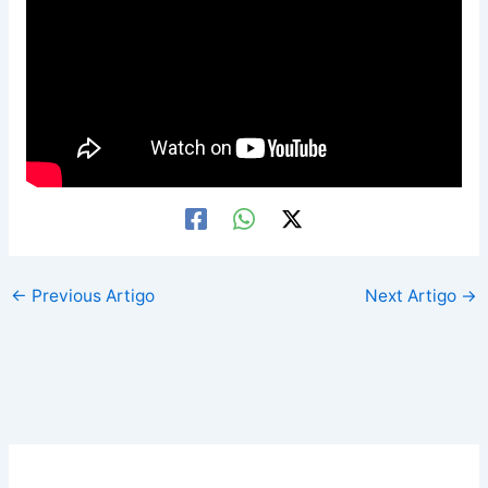
←
Previous Artigo
Next Artigo
→