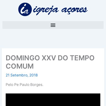
Skip
A
to
r
content
q
u
i
v
o
DOMINGO XXV DO TEMPO
COMUM
21 Setembro, 2018
Pelo Pe Paulo Borges.