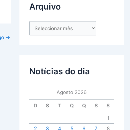
Arquivo
igo
→
Notícias do dia
Agosto 2026
D
S
T
Q
Q
S
S
1
2
3
4
5
6
7
8