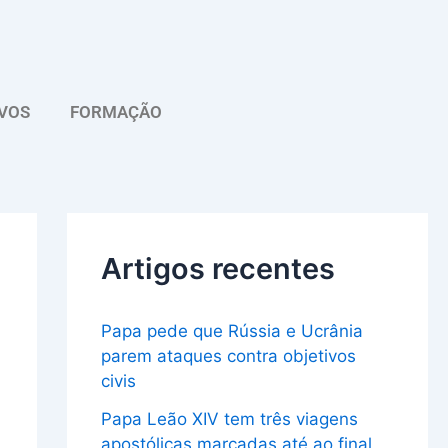
A
r
q
VOS
FORMAÇÃO
u
i
v
o
Artigos recentes
Papa pede que Rússia e Ucrânia
parem ataques contra objetivos
civis
Papa Leão XIV tem três viagens
apostólicas marcadas até ao final