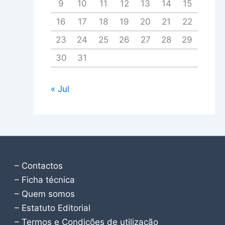
9
10
11
12
13
14
15
16
17
18
19
20
21
22
23
24
25
26
27
28
29
30
31
« Jul
– Contactos
– Ficha técnica
– Quem somos
– Estatuto Editorial
– Termos e Condições de utilização