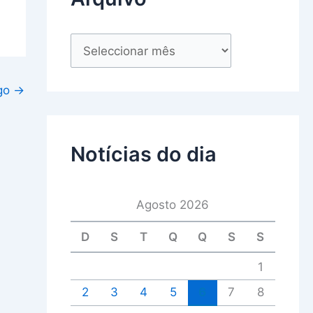
igo
→
Notícias do dia
Agosto 2026
D
S
T
Q
Q
S
S
1
2
3
4
5
6
7
8