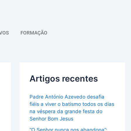
A
r
q
VOS
FORMAÇÃO
u
i
v
o
Artigos recentes
Padre António Azevedo desafia
fiéis a viver o batismo todos os dias
na véspera da grande festa do
Senhor Bom Jesus
“O Senhor nunca nos abandona”: