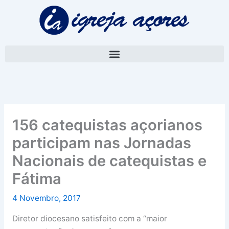
Skip
A
to
r
content
q
u
i
v
o
156 catequistas açorianos
participam nas Jornadas
Nacionais de catequistas e
Fátima
4 Novembro, 2017
Diretor diocesano satisfeito com a “maior