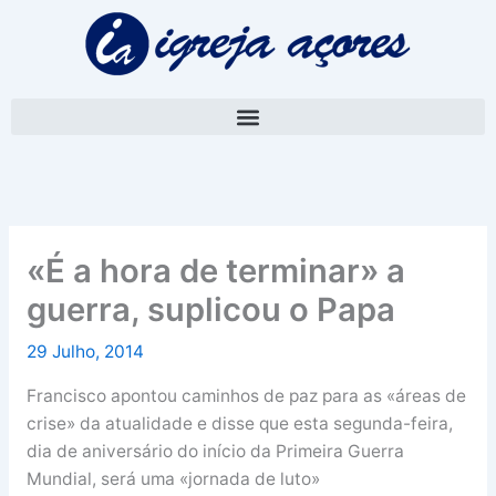
Skip
A
to
r
content
q
u
i
v
o
«É a hora de terminar» a
guerra, suplicou o Papa
29 Julho, 2014
Francisco apontou caminhos de paz para as «áreas de
crise» da atualidade e disse que esta segunda-feira,
dia de aniversário do início da Primeira Guerra
Mundial, será uma «jornada de luto»