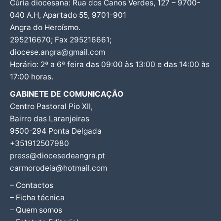
Cúria diocesana: Rua dos Canos Verdes, 127 – 9700-
040 A.H, Apartado 55, 9701-901
Angra do Heroísmo.
295216670; Fax 295216661;
diocese.angra@gmail.com
Horário: 2ª a 6ª feira das 09:00 às 13:00 e das 14:00 às
17:00 horas.
GABINETE DE COMUNICAÇÃO
Centro Pastoral Pio XII,
Bairro das Laranjeiras
9500-294 Ponta Delgada
+351912507980
press@diocesedeangra.pt
carmorodeia@hotmail.com
– Contactos
– Ficha técnica
– Quem somos