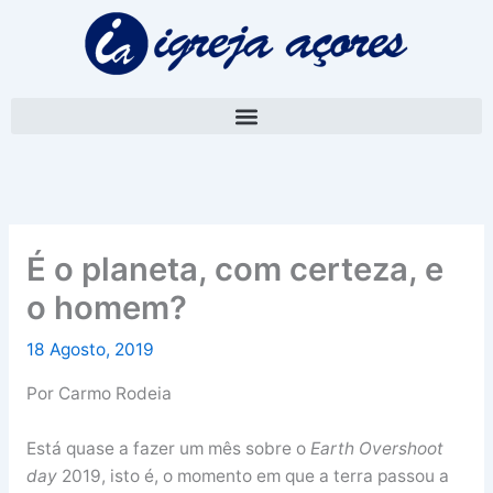
Skip
A
to
r
content
q
u
i
v
o
É o planeta, com certeza, e
o homem?
18 Agosto, 2019
Por Carmo Rodeia
Está quase a fazer um mês sobre o
Earth Overshoot
day
2019, isto é, o momento em que a terra passou a