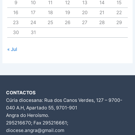
9
10
11
12
13
14
15
16
17
18
19
20
21
22
23
24
25
26
27
28
29
30
31
« Jul
CONTACTOS
Cúria diocesana: Rua dos Canos Verdes, 127 – 9700-
040 A.H, Apartado 55, 9701-901
Angra do Heroísmo.
295216670; Fax 295216661;
diocese.angra@gmail.com