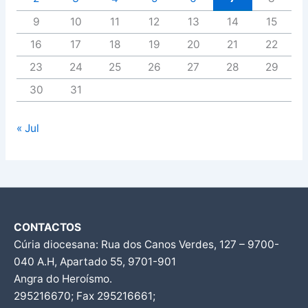
9
10
11
12
13
14
15
16
17
18
19
20
21
22
23
24
25
26
27
28
29
30
31
« Jul
CONTACTOS
Cúria diocesana: Rua dos Canos Verdes, 127 – 9700-
040 A.H, Apartado 55, 9701-901
Angra do Heroísmo.
295216670; Fax 295216661;