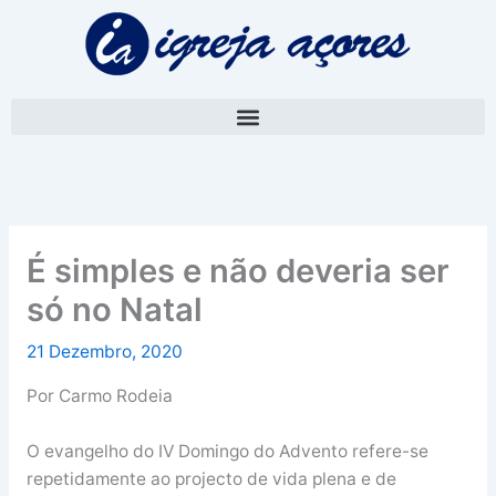
Skip
A
to
r
content
q
u
i
v
o
É simples e não deveria ser
só no Natal
21 Dezembro, 2020
Por Carmo Rodeia
O evangelho do IV Domingo do Advento refere-se
repetidamente ao projecto de vida plena e de