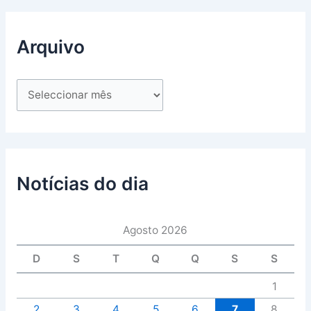
Arquivo
Notícias do dia
Agosto 2026
D
S
T
Q
Q
S
S
1
2
3
4
5
6
7
8