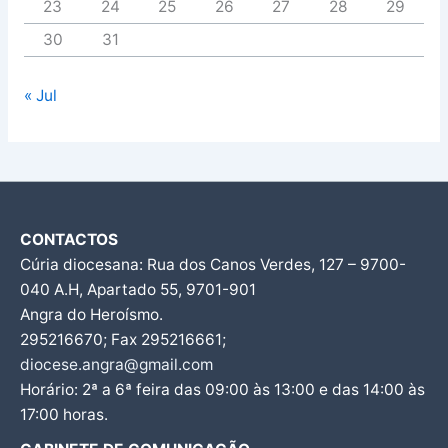
23
24
25
26
27
28
29
30
31
« Jul
CONTACTOS
Cúria diocesana: Rua dos Canos Verdes, 127 – 9700-
040 A.H, Apartado 55, 9701-901
Angra do Heroísmo.
295216670; Fax 295216661;
diocese.angra@gmail.com
Horário: 2ª a 6ª feira das 09:00 às 13:00 e das 14:00 às
17:00 horas.