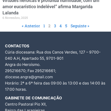
virtudes heróicas e profunda humildade, com um
amor eucarístico indelével” afirma Margarida
Lalanda
6 Novembro, 2025
« Anterior
1
2
3
4
5
Seguinte »
CONTACTOS
Cúria diocesana: Rua dos Canos Verdes, 127 – 9700-
040 A.H, Apartado 55, 9701-901
Angra do Heroísmo.
295216670; Fax 295216661;
diocese.angra@gmail.com
Horário: 2ª a 6ª feira das 09:00 às 13:00 e das 14:00 às
17:00 horas.
GABINETE DE COMUNICAÇÃO
Centro Pastoral Pio XII,
Bairro das Laranjeiras