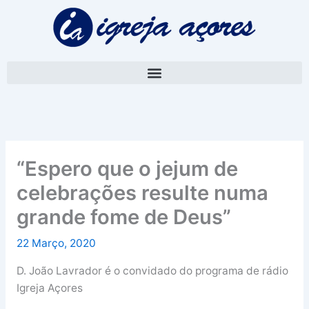
Skip
A
to
r
content
q
u
i
v
o
“Espero que o jejum de
celebrações resulte numa
grande fome de Deus”
22 Março, 2020
D. João Lavrador é o convidado do programa de rádio
Igreja Açores