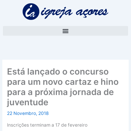
Skip
A
to
r
content
q
u
i
v
o
Está lançado o concurso
para um novo cartaz e hino
para a próxima jornada de
juventude
22 Novembro, 2018
Inscrições terminam a 17 de fevereiro