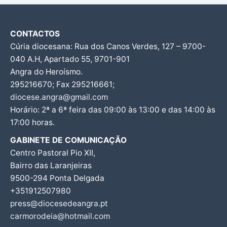
CONTACTOS
Cúria diocesana: Rua dos Canos Verdes, 127 – 9700-
040 A.H, Apartado 55, 9701-901
Angra do Heroísmo.
295216670; Fax 295216661;
diocese.angra@gmail.com
Horário: 2ª a 6ª feira das 09:00 às 13:00 e das 14:00 às
17:00 horas.
GABINETE DE COMUNICAÇÃO
Centro Pastoral Pio XII,
Bairro das Laranjeiras
9500-294 Ponta Delgada
+351912507980
press@diocesedeangra.pt
carmorodeia@hotmail.com