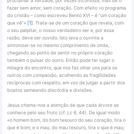
proclamar a verdade, por vezes incómoda, mas de o
fazer sem amor, sem coração. Com efeito «o programa
do cristão – como escreveu Bento XVI – é “um coração
que vê”»
[1]
. Trata-se de um coração que revela, com
o seu palpitar, o nosso verdadeiro ser e, por essa
razão, deve ser ouvido. Isto leva o ouvinte a
sintonizar-se no mesmo comprimento de onda,
chegando ao ponto de sentir no próprio coração
também o pulsar do outro. Então pode ter lugar o
milagre do encontro, que nos faz olhar uns para os
outros com compaixão, acolhendo as fragilidades
recíprocas com respeito, em vez de julgar a partir dos
boatos semeando discórdia e divisões.
Jesus chama-nos a atenção de que cada árvore se
conhece pelo seu fruto (cf.
Lc
6, 44). De igual modo
«o homem bom, do bom tesouro do seu coração, tira o
que é bom; e o mau, do mau tesouro, tira o que é mau;