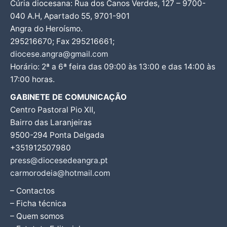
Cúria diocesana: Rua dos Canos Verdes, 127 – 9700-
040 A.H, Apartado 55, 9701-901
Angra do Heroísmo.
295216670; Fax 295216661;
diocese.angra@gmail.com
Horário: 2ª a 6ª feira das 09:00 às 13:00 e das 14:00 às
17:00 horas.
GABINETE DE COMUNICAÇÃO
Centro Pastoral Pio XII,
Bairro das Laranjeiras
9500-294 Ponta Delgada
+351912507980
press@diocesedeangra.pt
carmorodeia@hotmail.com
– Contactos
– Ficha técnica
– Quem somos