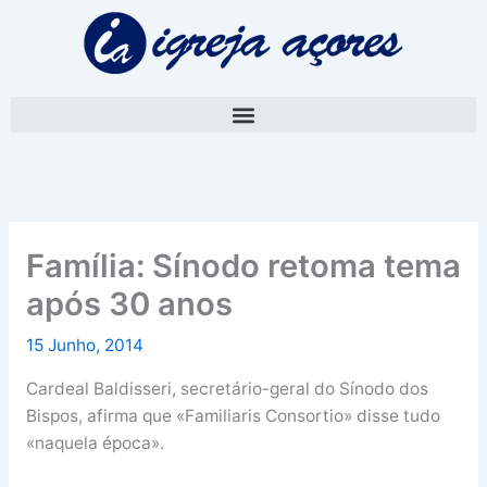
Skip
A
to
r
content
q
u
i
v
o
Família: Sínodo retoma tema
após 30 anos
15 Junho, 2014
Cardeal Baldisseri, secretário-geral do Sínodo dos
Bispos, afirma que «Familiaris Consortio» disse tudo
«naquela época».