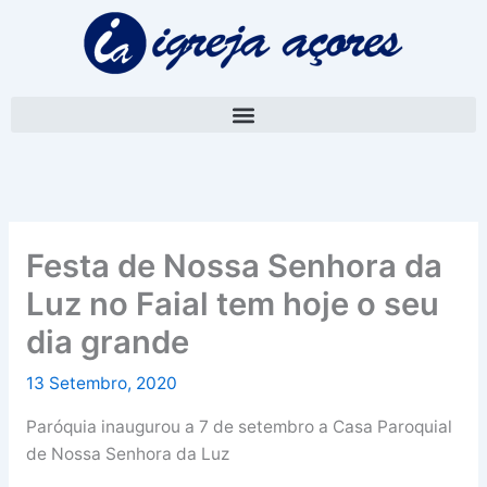
Skip
A
to
r
content
q
u
i
v
o
Festa de Nossa Senhora da
Luz no Faial tem hoje o seu
dia grande
13 Setembro, 2020
Paróquia inaugurou a 7 de setembro a Casa Paroquial
de Nossa Senhora da Luz