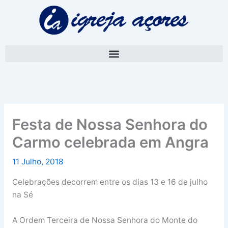
Skip
A
to
r
content
q
u
i
v
o
Festa de Nossa Senhora do
Carmo celebrada em Angra
11 Julho, 2018
Celebrações decorrem entre os dias 13 e 16 de julho
na Sé
A Ordem Terceira de Nossa Senhora do Monte do