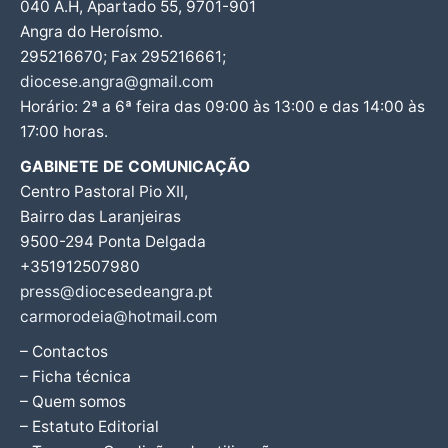
040 A.H, Apartado 55, 9701-901
Angra do Heroísmo.
295216670; Fax 295216661;
diocese.angra@gmail.com
Horário: 2ª a 6ª feira das 09:00 às 13:00 e das 14:00 às
17:00 horas.
GABINETE DE COMUNICAÇÃO
Centro Pastoral Pio XII,
Bairro das Laranjeiras
9500-294 Ponta Delgada
+351912507980
press@diocesedeangra.pt
carmorodeia@hotmail.com
– Contactos
– Ficha técnica
– Quem somos
– Estatuto Editorial