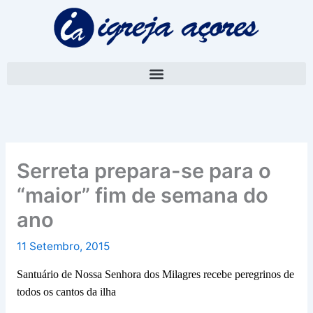
Skip
A
to
r
content
q
u
i
v
o
Serreta prepara-se para o
“maior” fim de semana do
ano
11 Setembro, 2015
Santuário de Nossa Senhora dos Milagres recebe peregrinos de
todos os cantos da ilha