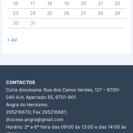
16
17
18
19
20
21
22
23
24
25
26
27
28
29
30
31
« Jul
CONTACTOS
Cúria diocesana: Rua dos Canos Verdes, 127 – 9700-
040 A.H, Apartado 55, 9701-901
Angra do Heroísmo.
295216670; Fax 295216661;
diocese.angra@gmail.com
Horário: 2ª a 6ª feira das 09:00 às 13:00 e das 14:00 às