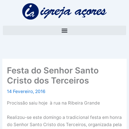
Skip
A
to
r
content
q
u
i
v
o
Festa do Senhor Santo
Cristo dos Terceiros
14 Fevereiro, 2016
Procissão saiu hoje à rua na Ribeira Grande
Realizou-se este domingo a tradicional festa em honra
do Senhor Santo Cristo dos Terceiros, organizada pela