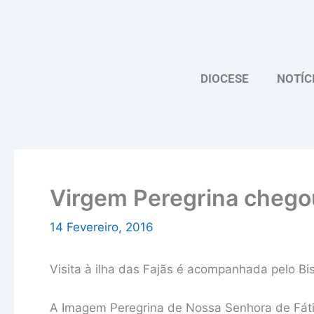
Skip
to
content
DIOCESE
NOTÍC
Virgem Peregrina chego
14 Fevereiro, 2016
Visita à ilha das Fajãs é acompanhada pelo B
A Imagem Peregrina de Nossa Senhora de Fáti