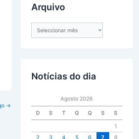
Arquivo
Notícias do dia
Agosto 2026
igo
→
D
S
T
Q
Q
S
S
1
2
3
4
5
6
7
8