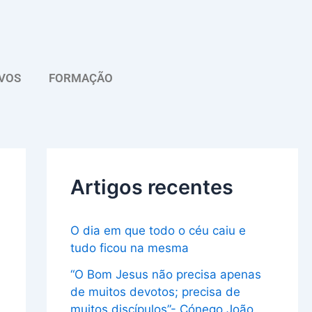
A
r
q
VOS
FORMAÇÃO
u
i
v
o
Artigos recentes
O dia em que todo o céu caiu e
tudo ficou na mesma
“O Bom Jesus não precisa apenas
de muitos devotos; precisa de
muitos discípulos”- Cónego João