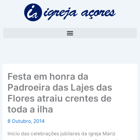
Skip
A
to
r
content
q
u
i
v
o
Festa em honra da
Padroeira das Lajes das
Flores atraiu crentes de
toda a ilha
8 Outubro, 2014
Inicio das celebrações jubilares da igreja Mariz