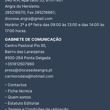
040 A.H, Apartado 55, 9701-901
Angra do Heroísmo.
295216670; Fax 295216661;
diocese.angra@gmail.com
Horário: 2ª a 6ª feira das 09:00 às 13:00 e das 14:00 às
17:00 horas.
GABINETE DE COMUNICAÇÃO
Centro Pastoral Pio XII,
Bairro das Laranjeiras
9500-294 Ponta Delgada
+351912507980
press@diocesedeangra.pt
carmorodeia@hotmail.com
– Contactos
– Ficha técnica
– Quem somos
– Estatuto Editorial
– Termos e Condições de utilização